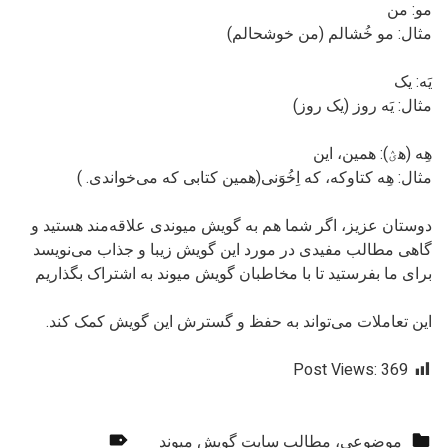
مو: من
مثال: مو خُشالم (من خوشحالم)
یَه: یک
مثال: یَه روز (یک روز)
هِه (هؽ): همین، این
مثال: هِه کتاوکه، که اِخُوَنی(همین کتابی که می‌خواندی. )
دوستان عزیز، اگر شما هم به گویش میوندی علاقه‌مند هستید و
گاهی مطالب مفیدی در مورد این گویش زیبا و جذاب می‌نویسد
برای ما بفرستيد تا با مخاطبان گویش میوند به اشتراک بگذاریم
این تعاملات می‌تواند به حفظ و گسترش این گویش کمک کند.
Post Views:
369
دسته‌بندی‌شده در:
برچسب‌گذاری‌شده به عنوان:
موضوعی
،
مطالب سایت گويش میوند