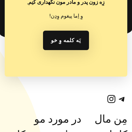
زِه زون پدر و مادر مون نگهداری کُنِم
,
وِ اِما پیغوم وِدِن!
یَه کلمه وِ خو
تلگرام
اینستاگرم
مِن مال
در مورد مو