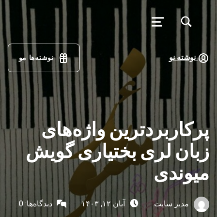
تغییر وضعیت جعبه مودال فرم جستجو
منو
فرهنگ
لغت
نوشته نو
نوشته‌ها مو
گویش
مئیوند
با کمک همه همتباران در حال تکمیل جمع آوری اصطلاحات زبان لری بختیاری، گويش میوند هستیم
پرکاربردترین واژه‌های
زبان لری بختیاری گویش
میوندی
نوشته‌شده توسط:
ارسال‌شده در:
مدیر سایت
آبان ۱۲, ۱۴۰۳
دیدگاه‌ها:
0