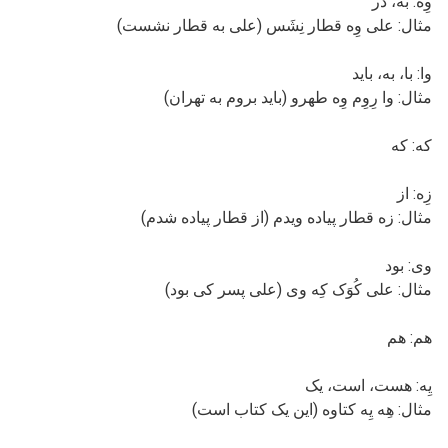
وِه: به، در
مثال: علی وِه قطار نِشَس (علی به قطار نشست)
وا: با، به، باید
مثال: وا رِوِم وِه طهرو (باید بروم به تهران)
که: که
زِه: از
مثال: زه قطار پیاده ویدم (از قطار پیاده شدم)
وی: بود
مثال: علی کُوَک کِه وی (علی پسر کی بود)
هم: هم
یِه: هست، است، یک
مثال: هِه یِه کتاوه (این یک کتاب است)