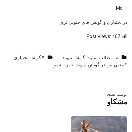
Mo
در بختیاری و گویش های جنوبی لری
Post Views:
407
دسته‌بندی‌شده در:
برچسب‌گذاری‌شده به عنوان:
م
،
مطالب سایت گويش میوند
گویش بختیاری
،
معنی من در گویش میوند
،
من
،
مو
بازگشت به ناوبری اصلی
راهبری نوشته
نوشته بعدی
مشکاو