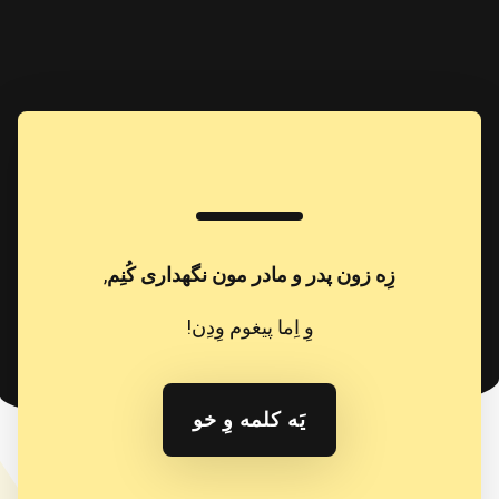
زِه زون پدر و مادر مون نگهداری کُنِم
,
وِ اِما پیغوم وِدِن!
یَه کلمه وِ خو