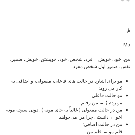
مُ
Mō
من، خود، خویش – فرد، شخص، خود، خویشتن، خویش، ضمیر،
نفس، ضمیر اول شخص مفرد
مو برای اشاره در حالت های فاعلی، مفعولی، و اضافی به
کار می رود:
مو حالت فاعلی:
مو ردم ⟩ ← من رفتم.
من در حالت مفعولی ( غالباً به جای مونه ) : دونی سیچه مونه
اخو ← دانستی چرا مرا می‌خواهد
من در حالت اضافی:
قلم مو ← قلم من