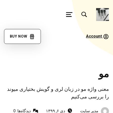
تغییر وضعیت جعبه مودال فرم جستجو
منو
فرهنگ
لغت
Account
BUY NOW
گویش
مئیوند
با کمک همه همتباران در حال تکمیل جمع آوری اصطلاحات زبان لری بختیاری، گويش میوند هستیم
مو
معنی واژه مو در زبان لری و گویش بختیاری میوند
را بررسی می‌کنیم
نوشته‌شده توسط:
ارسال‌شده در:
مدیر سایت
دی ۶, ۱۳۹۹
دیدگاه‌ها:
0