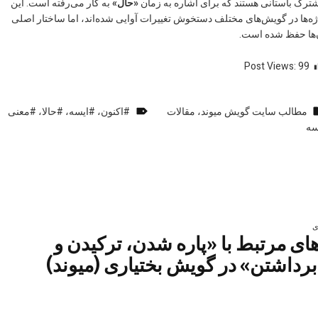
ترک باستانی هستند که برای اشاره به زمان
«حال»
به کار می‌رفته است. این
ژه‌ها در گویش‌های مختلف دستخوش تغییرات آوایی شده‌اند، اما ساختار اصلی
‌ها حفظ شده است.
Post Views:
99
دسته‌بندی‌شده در:
برچسب‌گذاری‌شده به عنوان:
مطالب سایت گويش میوند
،
مقالات
اکنون
،
ایسه
،
حالا
،
معنی
سه
ه ناوبری اصلی
هبری نوشته
ی
های مرتبط با «پاره شدن، ترکیدن و
رداشتن» در گویش بختیاری (میوند)