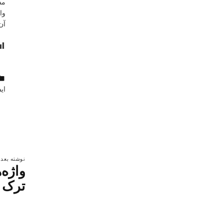
مش
وا
آن
ای
بازگشت ب
را
نوشته بعد
واژه‌
ترک ب