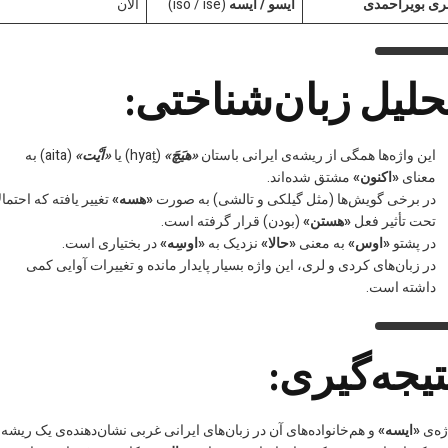
ری بویراحمدی
ایسو / ایسه
(iso / ise)
الان
حلیل زبان‌شناختی:
این واژه‌ها همگی از ریشه‌ی ایرانی باستان
«هیَچَ»
(hyat̰) یا
«اَیْت»
(aita) به
معنای
«اکنون»
مشتق شده‌اند.
در برخی گویش‌ها (مثل گیلکی و تالشی) به صورت
«هسه»
تغییر یافته که احتمالا
تحت تأثیر فعل
«هستن»
(بودن) قرار گرفته است.
در پشتو
«اوس»
به معنی
«حالا»
نزدیک به
«اوسِه»
در بختیاری است.
در زبان‌های کردی و لری، این واژه بسیار پایدار مانده و تغییرات آوایی کمی
داشته است.
تیجه‌گیری:
ژه‌ی
«ایسه»
و هم‌خانواده‌های آن در زبان‌های ایرانی غربی نشان‌دهنده‌ی یک ریشه‌