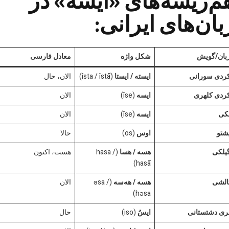
م‌ریشه‌های «ایسه» در
بان‌های ایرانی:
بان/گویش
شکل واژه
معادل فارسی
ردی سورانی
ایسته / ایستا
(îsta / îstā)
الان، حال
ردی کلهری
ایسه
(îse)
الان
کی
ایسه
(îse)
الان
شتو
اوس
(os)
حالا
یلکی
هسه / هسا
(hasa /
هست، اکنون
hasā)
الشی
هسه / هه‌سه
(əsa /
الان
həsa)
ری دشتستانی
ایسُ
(iso)
حال