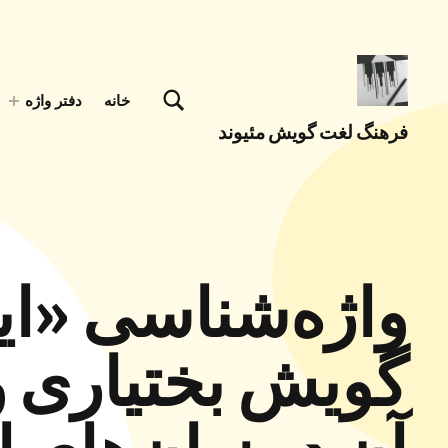
تغییر وضعیت جعبه مودال فرم جستجو
خانه
دفتر واژه
فرهنگ لغت گویش مئیوند
با کمک همه همتباران در حال تکمیل جمع آوری اصطلاحات زبان لری بختیاری، گويش میوند هستیم
واژه‌شناسی «ای
گویش بختیاری و