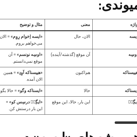
یوندی:
اژه
معنی
مثال و توضیح
یسه
الان، حال
«ایسه اِخوام رِوِم»
= الان
می‌خواهم بروم.
وسِه
آن موقع (گذشته/آینده)
«اوسِه نونسم»
= آن
موقع نمی‌دانستم.
ییسناکه
هم‌اکنون
«هییسناکه آوِدِ»
= همین
الان آمده.
یسناکه
حالا
«ایسناکه وگو»
= حالا بگو.
یگِلٛ
این بار، حالا، این موقع
«ایگِلٛ درسِس کو»
=
این بار درستش کن.