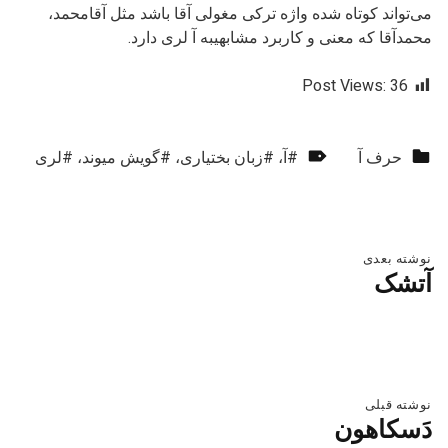
می‌تواند کوتاه شده واژه ترکی مغولی آقا باشد مثل آقامحمد،
محمدآقا که معنی و کاربرد مشابهیبه آ لری دارد.
Post Views:
36
دسته‌بندی‌شده در:
برچسب‌گذاری‌شده به عنوان:
حرف آ
آ
،
زبان بختیاری
،
گویش میوند
،
لری
بازگشت به ناوبری اصلی
راهبری نوشته
نوشته بعدی
آتشک
نوشته قبلی
دَسکاهون