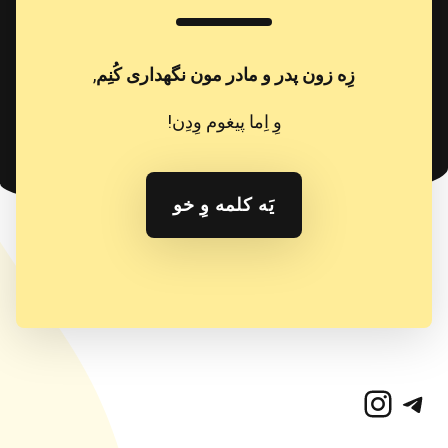
زِه زون پدر و مادر مون نگهداری کُنِم
,
وِ اِما پیغوم وِدِن!
یَه کلمه وِ خو
تلگرام
اینستاگرم