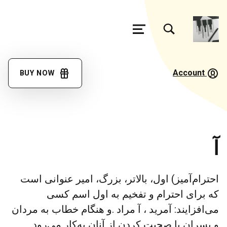
تغییر وضعیت جعبه مودال فرم جستجو
منو
فرهنگ
لغت
Account
BUY NOW
گویش
مئیوند
با کمک همه همتباران در حال تکمیل جمع آوری اصطلاحات زبان لری بختیاری، گويش میوند هستیم
آ
احترام‌آمیز) اول، بالاتر، بزرگ، امیر عنوانی است
که برای احترام و تفخیم به اول اسم کسی
می‌افزایند: آمرید ، آ مراد .و هنگام خطاب به مردان
و پسران یا صحبت کردن از آنان به‌کار می‌رود.