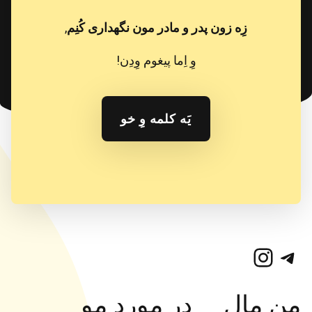
زِه زون پدر و مادر مون نگهداری کُنِم
,
وِ اِما پیغوم وِدِن!
یَه کلمه وِ خو
تلگرام
اینستاگرم
مِن مال
در مورد مو