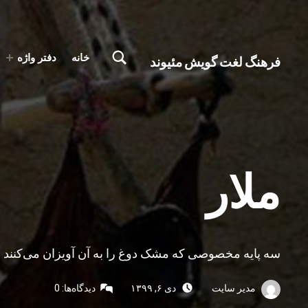
تغییر وضعیت جعبه مودال فرم جستجو
خانه
دفتر واژه
فرهنگ لغت گویش مئیوند
با کمک همه همتباران در حال تکمیل جمع آوری اصطلاحات زبان لری بختیاری، گويش میوند هستیم
ملار
سه پایه مخصوصی که مشک دوغ را به آن آویزان می‌کنند
نوشته‌شده توسط:
ارسال‌شده در:
مدیر سایت
دی ۶, ۱۳۹۹
دیدگاه‌ها:
0