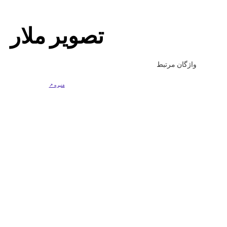
تصویر ملار
واژگان مرتبط
مَنیره ↗