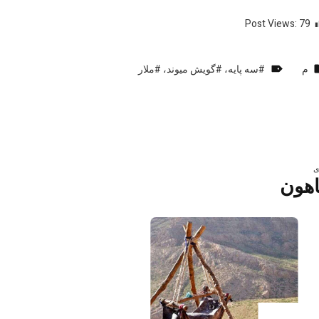
Post Views:
79
دسته‌بندی‌شده در:
برچسب‌گذاری‌شده به عنوان:
م
سه پایه
،
گویش میوند
،
ملار
ه ناوبری اصلی
هبری نوشته
ی
اهون