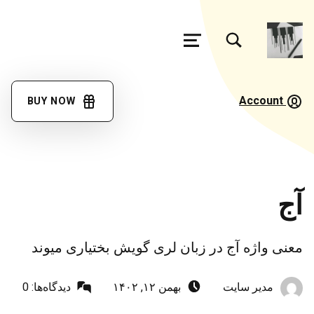
تغییر وضعیت جعبه مودال فرم جستجو
منو
فرهنگ
لغت
Account
BUY NOW
گویش
مئیوند
با کمک همه همتباران در حال تکمیل جمع آوری اصطلاحات زبان لری بختیاری، گويش میوند هستیم
آج
معنی واژه آج در زبان لری گویش بختیاری میوند
نوشته‌شده توسط:
ارسال‌شده در:
مدیر سایت
بهمن ۱۲, ۱۴۰۲
دیدگاه‌ها:
0