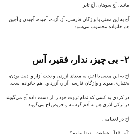
مانند : آج سوهان، آج تایر
آج به این معنی با واژگان فارسی، آژ، آژده، آجیده، آجیدن و آجین
هم خانواده محسوب می‌شود.
۲- بی چیز، ندار، فقیر، آس
آج به این معنی با اِؽز، به معنای آزردن و تحت آزار و اذیت بودن،
بختیاری میوند و واژگان فارسی آزار، آزرد و… هم خانواده است.
در کردی به کسی که تمام ثروت خود را از دست داده آج می‌گویند.
در ترکی آذری هم به آدم گرسنه و حریص آج می‌گویند.
آج در لغتنامه :
“آج . (اِ) آز. خواهش . تمنا. طمع.”