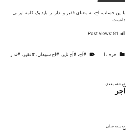
با این حساب، آج، به معنای فقیر و ندار، را باید یک کلمه ایرانی
دانست.
Post Views:
81
دسته‌بندی‌شده در:
برچسب‌گذاری‌شده به عنوان:
حرف آ
آج
،
آج تایر
،
آج سوهان
،
فقیر
،
ندار
بازگشت به ناوبری اصلی
راهبری نوشته
نوشته بعدی
آجر
نوشته قبلی