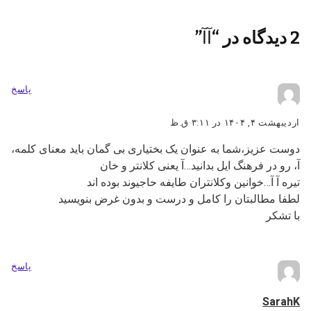
آآ
2 دیدگاه در “
”
پاسخ
گفت:
اردیبهشت ۴, ۱۴۰۴ در ۳:۱۱ ق.ظ
دوست عزیز،شما به عنوان یک بختیاری بی گمان باید معنای کلمه،
آ، رو در فرهنگ ایل بدانید…آ یعنی کلانتر و خان
تیره آ آ…خوانین وکلانتران طایفه حاجیوند بوده اند
لطفا مطالبتان را کامل و درست و بدون غرض بنویسید
با تشکر
پاسخ
گفت:
SarahK