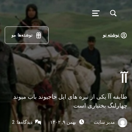
تغییر وضعیت جعبه مودال فرم جستجو
منو
فرهنگ
لغت
نوشته نو
نوشته‌ها مو
گویش
مئیوند
با کمک همه همتباران در حال تکمیل جمع آوری اصطلاحات زبان لری بختیاری، گويش میوند هستیم
آآ
طایفه آآ یکی از تیره های ایل حاجیوند باب میوند
چهارلنگ بختیاری است
نوشته‌شده توسط:
ارسال‌شده در:
مدیر سایت
بهمن ۹, ۱۴۰۲
دیدگاه‌ها:
2