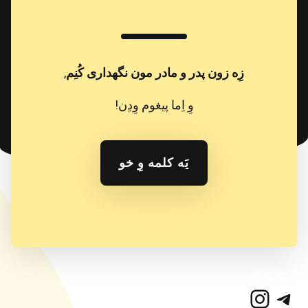
زِه زون پدر و مادر مون نگهداری کُنِم
,
وِ اِما پیغوم وِدِن!
یَه کلمه وِ خو
تلگرام
اینستاگرم