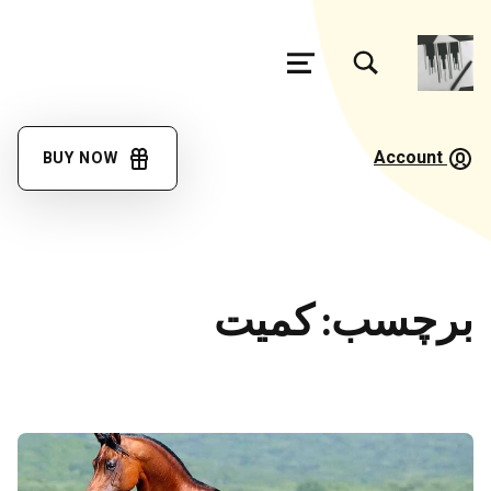
تغییر وضعیت جعبه مودال فرم جستجو
منو
فرهنگ
لغت
Account
BUY NOW
گویش
مئیوند
با کمک همه همتباران در حال تکمیل جمع آوری اصطلاحات زبان لری بختیاری، گويش میوند هستیم
برچسب:
کمیت