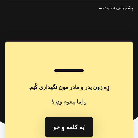
پشتیبانی سایت→
زِه زون پدر و مادر مون نگهداری کُنِم
,
وِ اِما پیغوم وِدِن!
یَه کلمه وِ خو