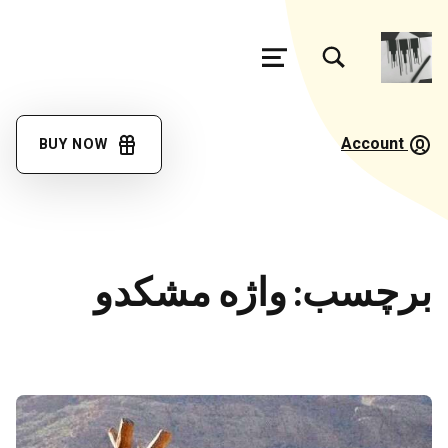
تغییر وضعیت جعبه مودال فرم جستجو
منو
فرهنگ
لغت
Account
BUY NOW
گویش
مئیوند
با کمک همه همتباران در حال تکمیل جمع آوری اصطلاحات زبان لری بختیاری، گويش میوند هستیم
برچسب:
واژه مشکدو