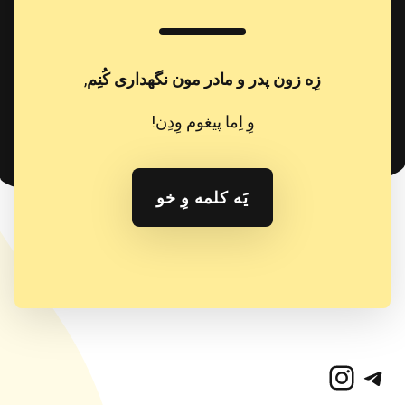
زِه زون پدر و مادر مون نگهداری کُنِم
,
وِ اِما پیغوم وِدِن!
یَه کلمه وِ خو
تلگرام
اینستاگرم