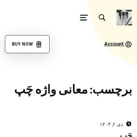
تغییر وضعیت جعبه مودال فرم جستجو
منو
فرهنگ
لغت
Account
BUY NOW
گویش
مئیوند
با کمک همه همتباران در حال تکمیل جمع آوری اصطلاحات زبان لری بختیاری، گويش میوند هستیم
برچسب:
معانی واژه چَپ
ارسال‌شده در:
دی ۲, ۱۴۰۳
چَپ