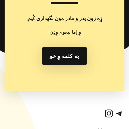
زِه زون پدر و مادر مون نگهداری کُنِم
,
وِ اِما پیغوم وِدِن!
یَه کلمه وِ خو
تلگرام
اینستاگرم