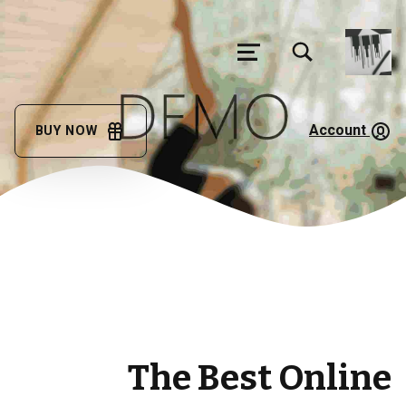
تغییر وضعیت جعبه مودال فرم جستجو
منو
فرهنگ
لغت
Account
BUY NOW
گویش
مئیوند
با کمک همه همتباران در حال تکمیل جمع آوری اصطلاحات زبان لری بختیاری، گويش میوند هستیم
The Best Online