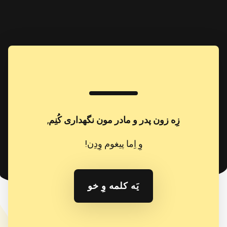
زِه زون پدر و مادر مون نگهداری کُنِم
,
وِ اِما پیغوم وِدِن!
یَه کلمه وِ خو