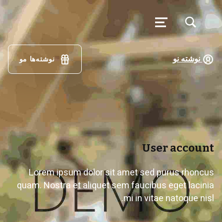
تغییر وضعیت جعبه مودال فرم جستجو
منو
فرهنگ
لغت
نوشته نو
نوشته‌ها مو
گویش
مئیوند
با کمک همه همتباران در حال تکمیل جمع آوری اصطلاحات زبان لری بختیاری، گويش میوند هستیم
User account
Lorem ipsum dolor sit amet sed purus rhoncus
quam. Nostra et aliquet sem faucibus eget lacinia
mi in vitae natoque nisl.