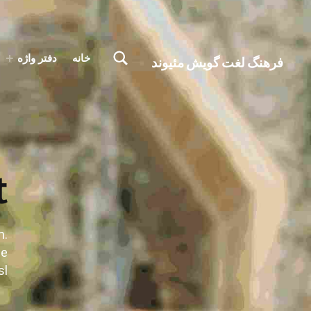
تغییر وضعیت جعبه مودال فرم جستجو
خانه
دفتر واژه
فرهنگ لغت گویش مئیوند
با کمک همه همتباران در حال تکمیل جمع آوری اصطلاحات زبان لری بختیاری، گويش میوند هستیم
t
m.
ae
l.