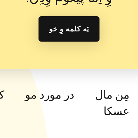
یَه کلمه وِ خو
مِن مال
در مورد مو
ک
عسکا