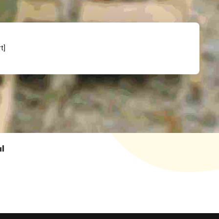
[woocommerce_cart]
بازگشت ب