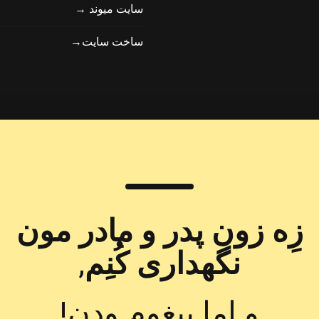
سایت میوند →
ساخت سایت→
زِه زون پدر و مادر مون
نگهداری کُنِم
,
وِ اِما پیغوم وِدِن!