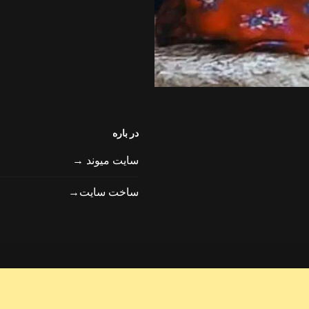
در باره
سایت میوند →
ساخت سایت→