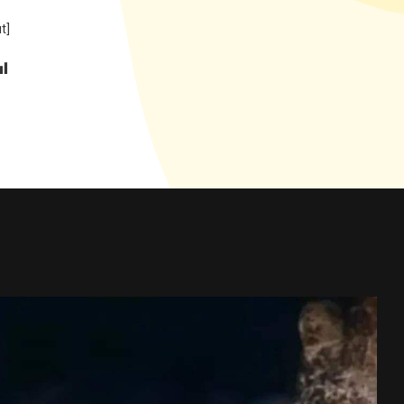
[woocommerce_checkout]
بازگشت ب