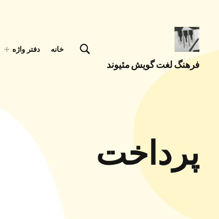
تغییر وضعیت جعبه مودال فرم جستجو
خانه
دفتر واژه
فرهنگ لغت گویش مئیوند
با کمک همه همتباران در حال تکمیل جمع آوری اصطلاحات زبان لری بختیاری، گويش میوند هستیم
پرداخت