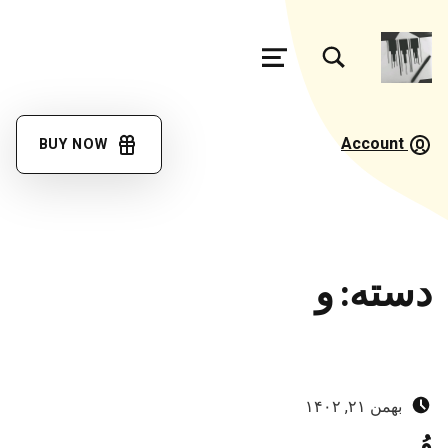
تغییر وضعیت جعبه مودال فرم جستجو
منو
فرهنگ
لغت
Account
BUY NOW
گویش
مئیوند
با کمک همه همتباران در حال تکمیل جمع آوری اصطلاحات زبان لری بختیاری، گويش میوند هستیم
دسته:
و
ارسال‌شده در:
بهمن ۲۱, ۱۴۰۲
وُ