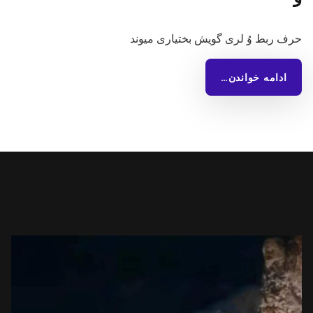
حرف ربط وُ لری گویش بختیاری میوند
ادامه خواندن…