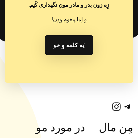
زِه زون پدر و مادر مون نگهداری کُنِم
,
وِ اِما پیغوم وِدِن!
یَه کلمه وِ خو
تلگرام
اینستاگرم
مِن مال
در مورد مو