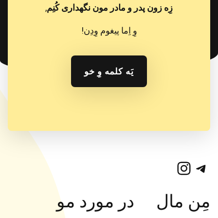
زِه زون پدر و مادر مون نگهداری کُنِم
,
وِ اِما پیغوم وِدِن!
یَه کلمه وِ خو
تلگرام
اینستاگرم
مِن مال
در مورد مو