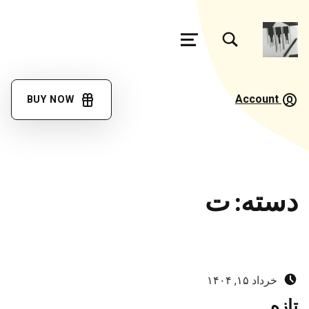
تغییر وضعیت جعبه مودال فرم جستجو
منو
فرهنگ
لغت
Account
BUY NOW
گویش
مئیوند
با کمک همه همتباران در حال تکمیل جمع آوری اصطلاحات زبان لری بختیاری، گويش میوند هستیم
دسته:
ت
ارسال‌شده در:
خرداد ۱۵, ۱۴۰۴
تازه