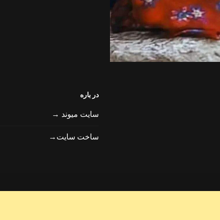
در باره
سایت میوند →
ساخت سایت→