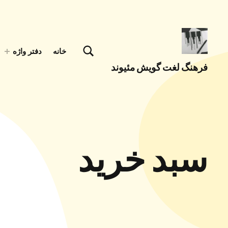
تغییر وضعیت جعبه مودال فرم جستجو
خانه
دفتر واژه
فرهنگ لغت گویش مئیوند
با کمک همه همتباران در حال تکمیل جمع آوری اصطلاحات زبان لری بختیاری، گويش میوند هستیم
سبد خرید