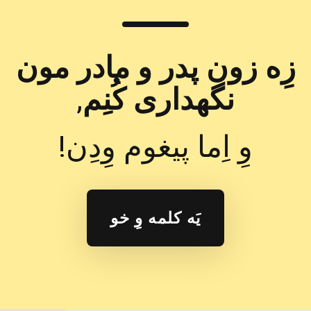
زِه زون پدر و مادر مون
نگهداری کُنِم
,
وِ اِما پیغوم وِدِن!
یَه کلمه وِ خو