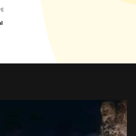
[woocommerce_cart]
بازگشت ب